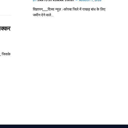
BY
SANTOSH KUMAR SINGH
AUGUST 7, 2026
विज्ञापन,,,,,,दिव्या न्यूज़ :-कोरबा जिले में राखड़ बांध के लिए
जमीन देने वाले…
चक्कर
ै, जिसके