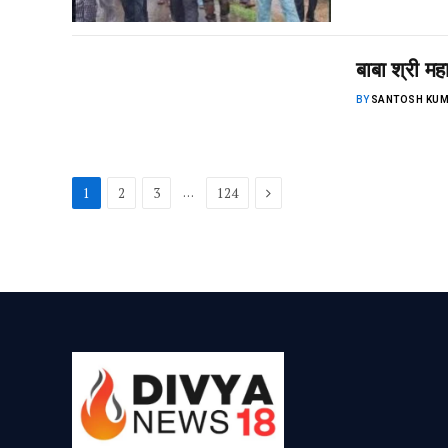
बाबा श्री मह
BY
SANTOSH KUM
Next
…
1
2
3
124