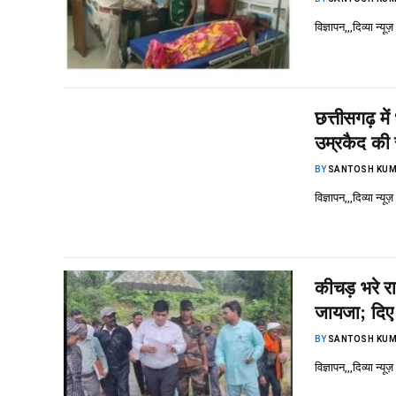
विज्ञापन,,,दिव्या न्
छत्तीसगढ़ म
उम्रकैद की 
BY
SANTOSH KUM
विज्ञापन,,,दिव्या न्
कीचड़ भरे रा
जायजा; दिए 
BY
SANTOSH KUM
विज्ञापन,,,दिव्या न्