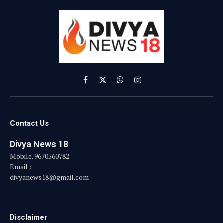
Facebook
X
WhatsApp
Instagram
(Twitter)
Contact Us
Divya News 18
Mobile. 9670560782
Email :
divyanews18@gmail.com
Disclaimer