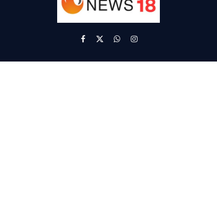
Facebook
X
WhatsApp
Instagram
(Twitter)
Contact Us
Divya News 18
Mobile. 9670560782
Email :
divyanews18@gmail.com
Disclaimer
पोर्टल पर समाचार भेजने हेतु अवैतनिक और स्वैच्छिक सेवा प्रदा करने वाले संवादाता
हमारे न्यूज़ पोर्टल के मेरुदंड है। पोर्टल पर प्रकाशित समाचारों, विचारों तथा आलेखों से