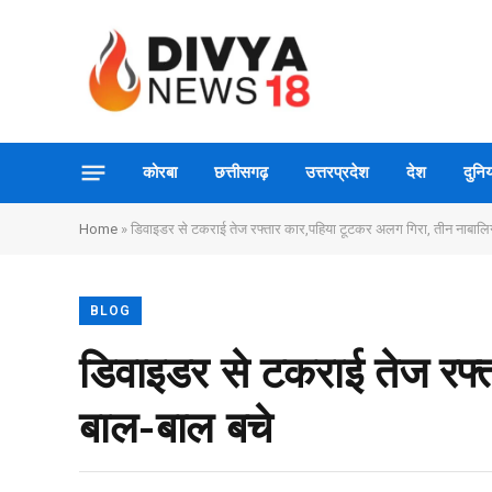
कोरबा
छत्तीसगढ़
उत्तरप्रदेश
देश
दुनिय
Home
»
डिवाइडर से टकराई तेज रफ्तार कार,पहिया टूटकर अलग गिरा, तीन नाबालि
BLOG
डिवाइडर से टकराई तेज रफ्
बाल-बाल बचे