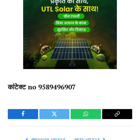
कांटेक्ट no 9589496907
Facebook
Twitter
WhatsApp
Copy
Link
PREVIOUS ARTICLE
NEXT ARTICLE