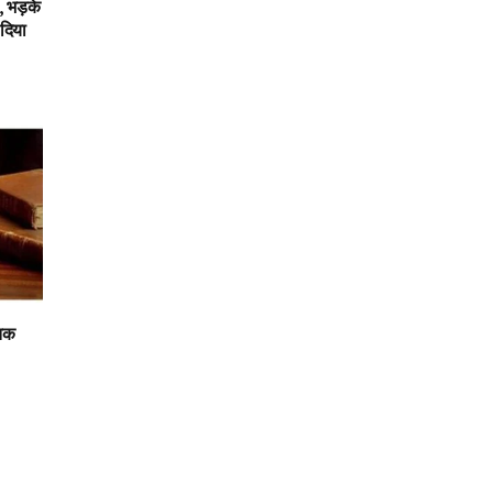
 भड़के
 दिया
 तक