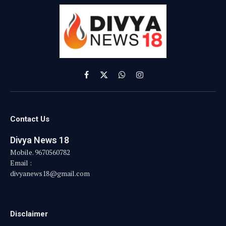
Facebook
X
WhatsApp
Instagram
(Twitter)
Contact Us
Divya News 18
Mobile. 9670560782
Email :
divyanews18@gmail.com
Disclaimer