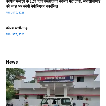
कोयला मजदूरों के 12वें वेतन समझौते का बदलेगा पूरा ढांचा: जेबीसीसीआई
की जगह अब बनेगी नेगोसिएशन काउंसिल
AUGUST 7, 2026
कोरबा छत्तीसगढ़
AUGUST 7, 2026
News