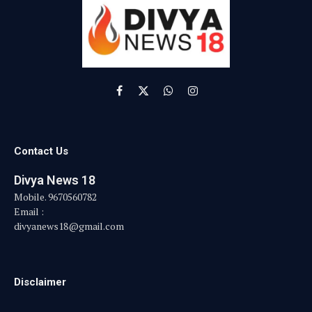
Facebook
X
WhatsApp
Instagram
(Twitter)
Contact Us
Divya News 18
Mobile. 9670560782
Email :
divyanews18@gmail.com
Disclaimer