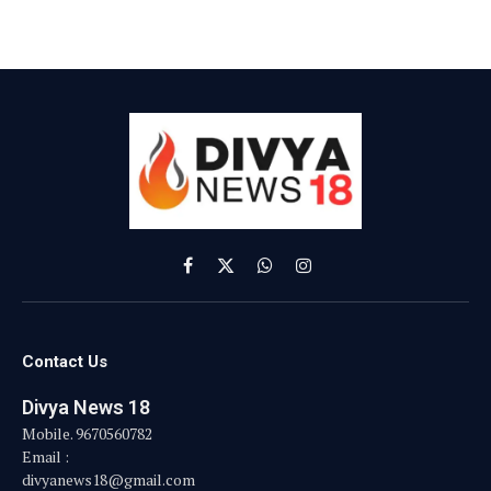
Facebook
X
WhatsApp
Instagram
(Twitter)
Contact Us
Divya News 18
Mobile. 9670560782
Email :
divyanews18@gmail.com