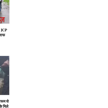
र JCP
िलाफ
थरूम से
के मिले