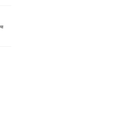
Link
या