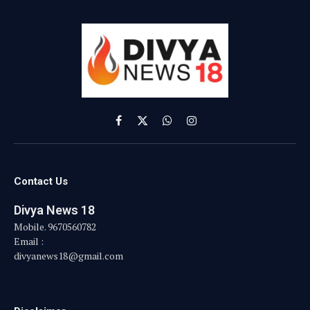
Facebook
X
WhatsApp
Instagram
(Twitter)
Contact Us
Divya News 18
Mobile. 9670560782
Email :
divyanews18@gmail.com