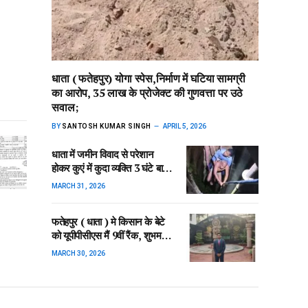
धाता ( फतेहपुर) योगा स्पेस,निर्माण में घटिया सामग्री
का आरोप, 35 लाख के प्रोजेक्ट की गुणवत्ता पर उठे
सवाल;
BY
SANTOSH KUMAR SINGH
APRIL 5, 2026
धाता में जमीन विवाद से परेशान
होकर कुएं में कुदा व्यक्ति 3 घंटे बाद
बाहर निकाला गया:
MARCH 31, 2026
फतेहपुर ( धाता ) मे किसान के बेटे
को यूपीपीसीएस मैं 9वीं रैंक, शुभम
सिंह को पहले प्रयास में ही मिली
MARCH 30, 2026
सफलता, परिवार और क्षेत्र में जश्न