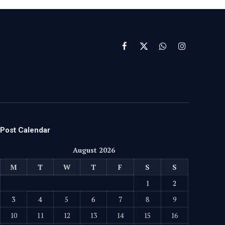
Facebook
X
WhatsApp
Instagram
(Twitter)
Post Calendar
August 2026
M
T
W
T
F
S
S
1
2
3
4
5
6
7
8
9
10
11
12
13
14
15
16